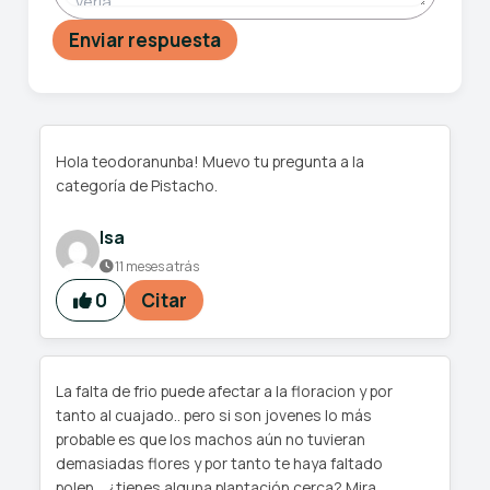
Enviar respuesta
Hola teodoranunba! Muevo tu pregunta a la
categoría de Pistacho.
Isa
11 meses atrás
0
Citar
La falta de frio puede afectar a la floracion y por
tanto al cuajado.. pero si son jovenes lo más
probable es que los machos aún no tuvieran
demasiadas flores y por tanto te haya faltado
polen... ¿tienes alguna plantación cerca? Mira